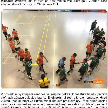
Michaela Weisera
, ale to bylo od Last Minute vše. Šest gólů v druhé části
znamenalo celkovou výhru Chomutova 11:1.
V posledním vystoupení
Peaches
ve skupině netrefil Jonáš Kúra hned v prvních
vteřinách zápasu odkrytou branku
Engineers
. Mrzet ho to ale nemuselo. Hned
v úvodu nabídli hráči ve žlutém mladíkům dvě přesilové hry. Při té druhé dostali
navíc ještě možnost samostatného nájezdu, který bez větších problémů proměnil
Jonáš Kreysa
. O tři minuty později to už bylo o dva góly poté, co Patrik