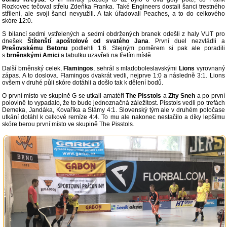
Rozkovec tečoval střelu Zdeňka Franka. Také Engineers dostali šanci trestného
střílení, ale svoji šanci nevyužili. A tak úřadovali Peaches, a to do celkového
skóre 12:0.
S bilancí sedmi vstřelených a sedmi obdržených branek odešli z haly VUT pro
dnešek
Štítenští apoštolové od svatého Jana
. První duel nezvládli a
Prešovskému Betonu
podlehli 1:6. Stejným poměrem si pak ale poradili
s
brněnskými Amici
a tabulku uzavřeli na třetím místě.
Další brněnský celek,
Flamingos
, sehrál s mladoboleslavskými
Lions
vyrovnaný
zápas. A to doslova. Flamingos dvakrát vedli, nejprve 1:0 a následně 3:1. Lions
ovšem v druhé půli skóre dotáhli a došlo tak k dělení bodů.
O první místo ve skupině G se utkali amatéři
The Pisstols
a
Zlty Sneh
a po první
polovině to vypadalo, že to bude jednoznačná záležitost. Pisstols vedli po trefách
Demeka, Jandáka, Kovaříka a Slámy 4:1. Slovenský tým ale v druhém poločase
utkání dotáhl k celkové remíze 4:4. To mu ale nakonec nestačilo a díky lepšímu
skóre berou první místo ve skupině The Pisstols.