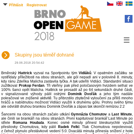
Přihlásit
Registrovat
☰
Skupiny jsou téměř dohrané
29.06.2018 20:54:42
Brněnský
Hattrick
vyzval na Sportpointu tým
Vidláků
. V opatrném začátku se
vystřídaly příležitosti na obou stranách, ale gól nepadl ani v polovině 8. minuty,
kdy ránu Zdeňka Malicha zastavila tyčka. A tak udeřili Vidláci. Standardní situaci
zužitkoval
Prokop Ferdan
. Tři vteřiny pak před poločasovým hvizdem selhal ve
100% šanci opět Malicha. Hattrick se prosadil až po 64 sekundách druhé části,
v signalizované výhody pálil ostrými
Dominik Dvořák
a jeho tým nadále
pokračoval ve zvýšené aktivitě. Tu přibrzdilo zbytečné vyloučení za příliš mnoho
hráčů a nabídnutou možnost Vidláci využili k druhému gólu. Prohru svého týmu
ale odvrátil druhou brankou Dominik Dvořák a zápas tak skončil remízou 2:2
Šancemi na obou stranách začalo utkání
Gymnázia Chomutov
a
Last Minute
,
ale činili se brankáři na obou stranách. První kapituloval brankář Last Minute po
střele
Romana Houbala
. Konec osmé minuty přinesl bleskurychlé využití
přesilovky Chomutova, kdy pálil
Radek Felkl
. Tlak Chomutova nepolevoval,
z čehož plynulo přestávkové vedení 5:0. Dvacátá minuta přinesla snížení z hole