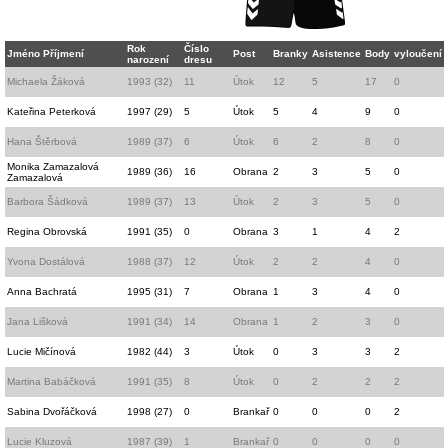
Rok
Číslo
Jméno Příjmení
Post
Branky
Asistence
Body
vyloučení
narození
dresu
Michaela Žáková
1993 (32)
11
Útok
12
5
17
0
Kateřina Peterková
1997 (29)
5
Útok
5
4
9
0
Hana Štěrbová
1989 (37)
6
Útok
6
2
8
0
Monika Zamazalová
1989 (36)
16
Obrana
2
3
5
0
Zamazalová
Barbora Šádková
1989 (37)
13
Útok
2
3
5
0
Regina Obrovská
1991 (35)
0
Obrana
3
1
4
2
Yvona Dostálová
1988 (37)
12
Útok
2
2
4
0
Anna Bachratá
1995 (31)
7
Obrana
1
3
4
0
Jana Lišková
1991 (34)
14
Obrana
1
2
3
0
Lucie Mičínová
1982 (44)
3
Útok
0
3
3
2
Martina Babáčková
1991 (35)
8
Útok
0
2
2
2
Sabina Dvořáčková
1998 (27)
0
Brankař
0
0
0
2
Lucie Kluzová
1987 (39)
1
Brankař
0
0
0
0