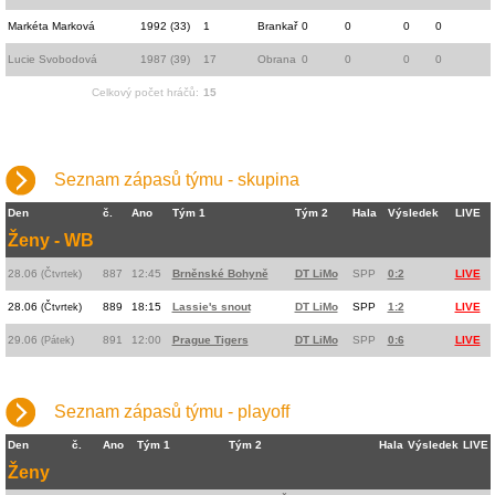
Markéta Marková
1992 (33)
1
Brankař
0
0
0
0
Lucie Svobodová
1987 (39)
17
Obrana
0
0
0
0
Celkový počet hráčů:
15
Seznam zápasů týmu - skupina
Den
č.
Ano
Tým 1
Tým 2
Hala
Výsledek
LIVE
Ženy
-
WB
28.06
)
887
12:45
Brněnské Bohyně
DT LiMo
SPP
0:2
LIVE
(Čtvrtek
28.06
)
889
18:15
Lassie's snout
DT LiMo
SPP
1:2
LIVE
(Čtvrtek
29.06
)
891
12:00
Prague Tigers
DT LiMo
SPP
0:6
LIVE
(Pátek
Seznam zápasů týmu - playoff
Den
č.
Ano
Tým 1
Tým 2
Hala
Výsledek
LIVE
Ženy