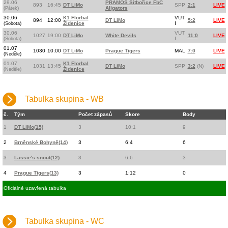
29.06
PRAMOS Šitbořice FbC
893
16:45
DT LiMo
SPP
2:1
LIVE
)
Aligators
(Pátek
30.06
K1 Florbal
VUT
894
12:00
DT LiMo
5:2
LIVE
)
Židenice
I
(Sobota
30.06
VUT
1027
19:00
DT LiMo
White Devils
11:0
LIVE
)
I
(Sobota
01.07
1030
10:00
DT LiMo
Prague Tigers
MAL
7:0
LIVE
)
(Neděle
01.07
K1 Florbal
1031
13:45
DT LiMo
SPP
3:2
(N)
LIVE
)
Židenice
(Neděle
Tabulka skupina - WB
č.
Tým
Počet zápasů
Skore
Body
1
DT LiMo(15)
3
10:1
9
2
Brněnské Bohyně(14)
3
6:4
6
3
Lassie's snout(12)
3
6:6
3
4
Prague Tigers(13)
3
1:12
0
Oficiálně uzavřená tabulka
Tabulka skupina - WC