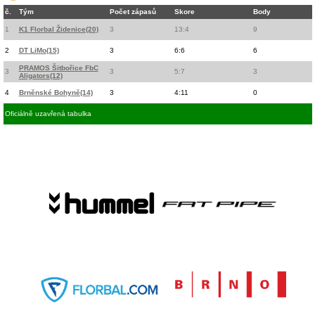
č.
Tým
Počet zápasů
Skore
Body
1
K1 Florbal Židenice(20)
3
13:4
9
2
DT LiMo(15)
3
6:6
6
PRAMOS Šitbořice FbC
3
3
5:7
3
Aligators(12)
4
Brněnské Bohyně(14)
3
4:11
0
Oficiálně uzavřená tabulka